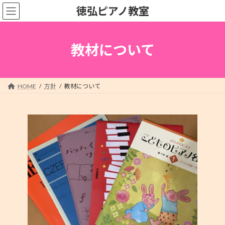
コ
ナ
徳弘ピアノ教室
ン
ビ
テ
ゲ
ン
ー
ツ
シ
教材について
へ
ョ
ス
ン
キ
に
ッ
移
HOME
方針
教材について
プ
動