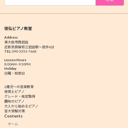
索:
徳弘ピアノ教室
Address
東大阪市西岩田
近鉄奈良線若江岩田駅～徒歩6分
TEL:
090-3353-7668
Lesson Hours
8:00AM–9:30PM
Holiday
日曜・祝祭日
2歳児～の音楽教育
保育士ピアノ
グレード・検定取得
趣味のピアノ
大人から始めるピアノ
音大受験対策
Contents
ホーム